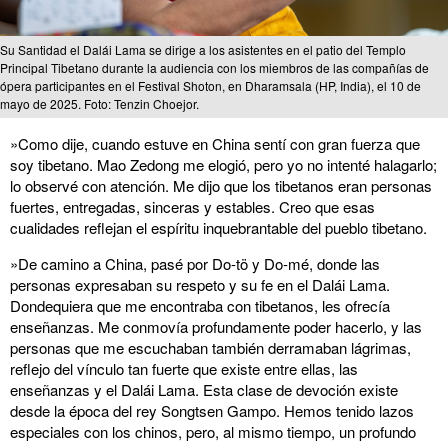
Su Santidad el Dalái Lama se dirige a los asistentes en el patio del Templo
Principal Tibetano durante la audiencia con los miembros de las compañías de
ópera participantes en el Festival Shoton, en Dharamsala (HP, India), el 10 de
mayo de 2025. Foto: Tenzin Choejor.
»Como dije, cuando estuve en China sentí con gran fuerza que
soy tibetano. Mao Zedong me elogió, pero yo no intenté halagarlo;
lo observé con atención. Me dijo que los tibetanos eran personas
fuertes, entregadas, sinceras y estables. Creo que esas
cualidades reflejan el espíritu inquebrantable del pueblo tibetano.
»De camino a China, pasé por Do-tö y Do-mé, donde las
personas expresaban su respeto y su fe en el Dalái Lama.
Dondequiera que me encontraba con tibetanos, les ofrecía
enseñanzas. Me conmovía profundamente poder hacerlo, y las
personas que me escuchaban también derramaban lágrimas,
reflejo del vínculo tan fuerte que existe entre ellas, las
enseñanzas y el Dalái Lama. Esta clase de devoción existe
desde la época del rey Songtsen Gampo. Hemos tenido lazos
especiales con los chinos, pero, al mismo tiempo, un profundo