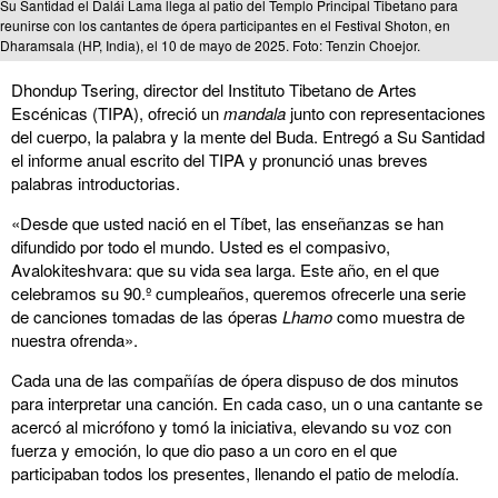
Su Santidad el Dalái Lama llega al patio del Templo Principal Tibetano para
reunirse con los cantantes de ópera participantes en el Festival Shoton, en
Dharamsala (HP, India), el 10 de mayo de 2025. Foto: Tenzin Choejor.
Dhondup Tsering, director del Instituto Tibetano de Artes
Escénicas (TIPA), ofreció un
mandala
junto con representaciones
del cuerpo, la palabra y la mente del Buda. Entregó a Su Santidad
el informe anual escrito del TIPA y pronunció unas breves
palabras introductorias.
«Desde que usted nació en el Tíbet, las enseñanzas se han
difundido por todo el mundo. Usted es el compasivo,
Avalokiteshvara: que su vida sea larga. Este año, en el que
celebramos su 90.º cumpleaños, queremos ofrecerle una serie
de canciones tomadas de las óperas
Lhamo
como muestra de
nuestra ofrenda».
Cada una de las compañías de ópera dispuso de dos minutos
para interpretar una canción. En cada caso, un o una cantante se
acercó al micrófono y tomó la iniciativa, elevando su voz con
fuerza y emoción, lo que dio paso a un coro en el que
participaban todos los presentes, llenando el patio de melodía.