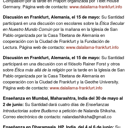
Compasión
por la tarde en Fraport organizada por Tibet House
Germany. Página web de contacto:
www.dalailama-frankfurt.info
Discusión en Frankfurt, Alemania, el 15 de mayo:
Su Santidad
participará en una discusión con escolares sobre la
Ética Secular
en Nuestro Mundo Común
por la mañana en la Iglesia de San
Pablo organizada por la Casa Tibetana de Alemania en
cooperación con la Ciudad de Frankfurt y la Fundación de
Lectura. Página web de contacto:
www.dalailama-frankfurt.info
Discusión en Frankfurt, Alemania, el 15 de mayo:
Su Santidad
participará en una discusión con el filósofo Rainer Forst y otros
sobre
Ética más allá de la religión
por la tarde en la Iglesia de San
Pablo organizada por la Casa Tibetana de Alemania en
cooperación con la Ciudad de Frankfurt y la Geothe University.
Página web de contacto:
www.dalailama-frankfurt.info
Enseñanza en Mumbai, Maharashtra, India del 30 de mayo al
2 de junio:
Su Santidad dará cuatro días de
Enseñanzas
Introductorias sobre Budismo
a petición de Nalanda Shiksha.
Correo electrónico de contacto:
nalandashiksha@gmail.co
Enseñanza en Dharamsala, HP, India, del 4 al 6 de junio:
Su