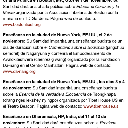
Charla Pública en Boston, MA, USA el 1 de noviembre:
Santidad dará una charla pública sobre
Educar el Corazón y la
Mente
organizada por la Asociación Tibetana de Boston por la
mañana en TD Gardens. Página web de contacto:
www.bostontibet.org
Enseñanza en la ciudad de Nueva York, EE.UU., el 2 de
noviembre:
Su Santidad impartirá una enseñanza budista de un
día de duración sobre el
Comentario sobre la Bodichita
(jangchup
semdrel) de Nagaryuna y conferirá el Empoderamiento de
Avalokiteshvera (chenrezig wang) organizado por la Fundación
Da-nang en el Centro Manhattan. Página web de contacto:
www.da-nang.org
Enseñanza en la ciudad de Nueva York, EE.UU., los días 3 y 4
de noviembre:
Su Santidad impartirá una enseñanza budista
sobre la
Esencia de la Verdadera Elocuencia
de Tsongkhapa
(drang nges lekshey nyingpo) organizada por Tibet House US en
el Teatro Beacon. Página web de contacto:
www.tibethouse.us
Enseñanza en Dharamsala, HP, India, del 11 al 13 de
noviembre:
Su Santidad dará enseñanzas sobre la
Preciosa