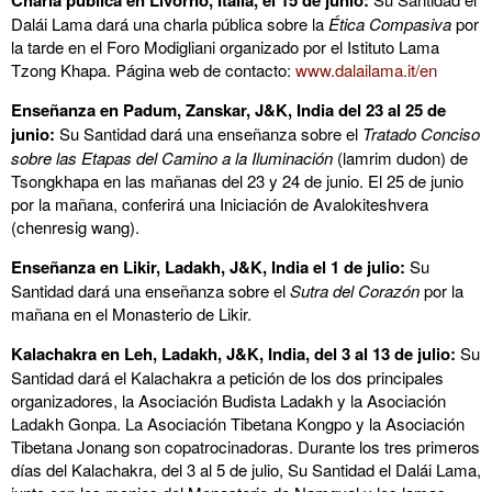
Charla pública en Livorno, Italia, el 15 de junio:
Dalái Lama dará una charla pública sobre la
Ética Compasiva
por
la tarde en el Foro Modigliani organizado por el Istituto Lama
Tzong Khapa. Página web de contacto:
www.dalailama.it/en
Enseñanza en Padum, Zanskar, J&K, India del 23 al 25 de
junio:
Su Santidad dará una enseñanza sobre el
Tratado Conciso
sobre las Etapas del Camino a la Iluminación
(lamrim dudon) de
Tsongkhapa en las mañanas del 23 y 24 de junio. El 25 de junio
por la mañana, conferirá una Iniciación de Avalokiteshvera
(chenresig wang).
Enseñanza en Likir, Ladakh, J&K, India el 1 de julio:
Su
Santidad dará una enseñanza sobre el
Sutra del Corazón
por la
mañana en el Monasterio de Likir.
Kalachakra en Leh, Ladakh, J&K, India, del 3 al 13 de julio:
Su
Santidad dará el Kalachakra a petición de los dos principales
organizadores, la Asociación Budista Ladakh y la Asociación
Ladakh Gonpa. La Asociación Tibetana Kongpo y la Asociación
Tibetana Jonang son copatrocinadoras. Durante los tres primeros
días del Kalachakra, del 3 al 5 de julio, Su Santidad el Dalái Lama,