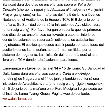
Santidad dará dos días de enseñanzas sobre el
Sutra del
Corazón
(sherab nyingpo) y la
Alabanza al Inteligente
(Manjushri
Prayer gang loma) en las mañanas del 4 y 5 de junio a jóvenes
tibetanos en el Auditorio de la Escuela TCV. El 6 de junio por la
mañana, Su Santidad conferirá la Iniciación de Avalokiteshvera
(chenresig wang). Por favor, tengan en cuenta que los primeros
dos días de las enseñanzas se llevarán a cabo en interiores,
donde los asientos se reservarán sólo para los estudiantes
registrados. El público que desee asistir puede sentarse fuera del
auditorio donde las enseñanzas serán transmitidas por un
sistema de megafonía. La iniciación del tercer día será al aire
libre en el TCV donde habrá asientos para todos.
Enseñanza en Livorno, Italia el 14 y 15 de junio:
Su Santidad el
Dalái Lama dará enseñanzas sobre la
Carta a un Amigo
(shetring) de Nagaryuna el 14 de junio y también conferirá una
iniciación de Avalokiteshvera (chenresig wang - jigten wangchuk)
el 15 de junio por la mañana en el Foro Modigliani organizado por
el Instituto Lama Tzong Khapa. Página web de contacto:
www.dalailama.it/en
Su Santidad el