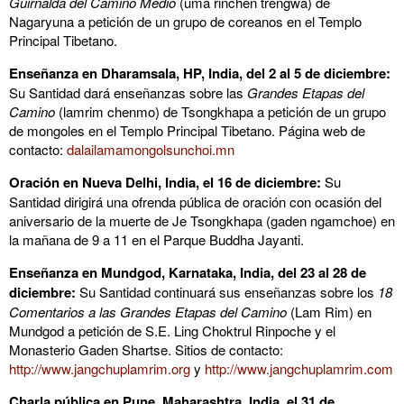
Guirnalda del Camino Medio
(uma rinchen trengwa) de
Nagaryuna a petición de un grupo de coreanos en el Templo
Principal Tibetano.
Enseñanza en Dharamsala, HP, India, del 2 al 5 de diciembre:
Su Santidad dará enseñanzas sobre las
Grandes Etapas del
Camino
(lamrim chenmo) de Tsongkhapa a petición de un grupo
de mongoles en el Templo Principal Tibetano. Página web de
contacto:
dalailamamongolsunchoi.mn
Oración en Nueva Delhi, India, el 16 de diciembre:
Su
Santidad dirigirá una ofrenda pública de oración con ocasión del
aniversario de la muerte de Je Tsongkhapa (gaden ngamchoe) en
la mañana de 9 a 11 en el Parque Buddha Jayanti.
Enseñanza en Mundgod, Karnataka, India, del 23 al 28 de
diciembre:
Su Santidad continuará sus enseñanzas sobre los
18
Comentarios a las Grandes Etapas del Camino
(Lam Rim) en
Mundgod a petición de S.E. Ling Choktrul Rinpoche y el
Monasterio Gaden Shartse. Sitios de contacto:
http://www.jangchuplamrim.org
y
http://www.jangchuplamrim.com
Charla pública en Pune, Maharashtra, India, el 31 de