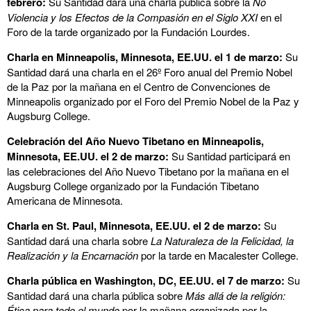
febrero:
Su Santidad dará una charla pública sobre la
No
Violencia y los Efectos de la Compasión en el Siglo XXI
en el
Foro de la tarde organizado por la Fundación Lourdes.
Charla en Minneapolis, Minnesota, EE.UU. el 1 de marzo:
Su
Santidad dará una charla en el 26º Foro anual del Premio Nobel
de la Paz por la mañana en el Centro de Convenciones de
Minneapolis organizado por el Foro del Premio Nobel de la Paz y
Augsburg College.
Celebración del Año Nuevo Tibetano en Minneapolis,
Minnesota, EE.UU. el 2 de marzo:
Su Santidad participará en
las celebraciones del Año Nuevo Tibetano por la mañana en el
Augsburg College organizado por la Fundación Tibetano
Americana de Minnesota.
Charla en St. Paul, Minnesota, EE.UU. el 2 de marzo:
Su
Santidad dará una charla sobre
La Naturaleza de la Felicidad
, la
Realización y la Encarnación
por la tarde en Macalester College.
Charla pública en Washington, DC, EE.UU. el 7 de marzo:
Su
Santidad dará una charla pública sobre
Más allá de la religión:
Ética para todo el mundo
por la mañana organizada por la