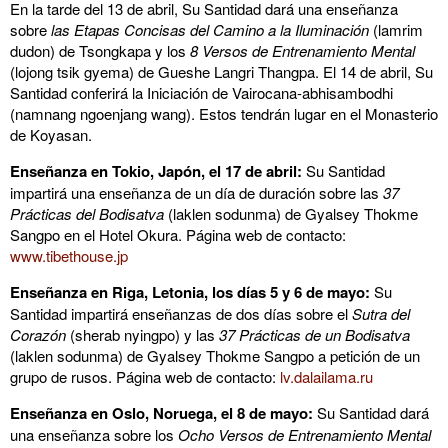
En la tarde del 13 de abril, Su Santidad dará una enseñanza
sobre
las Etapas Concisas del Camino a la Iluminación
(lamrim
dudon) de Tsongkapa y los
8 Versos de Entrenamiento Mental
(lojong tsik gyema) de Gueshe Langri Thangpa. El 14 de abril, Su
Santidad conferirá la Iniciación de Vairocana-abhisambodhi
(namnang ngoenjang wang). Estos tendrán lugar en el Monasterio
de Koyasan.
Enseñanza en Tokio, Japón, el 17 de abril:
Su Santidad
impartirá una enseñanza de un día de duración sobre las
37
Prácticas del Bodisatva
(laklen sodunma) de Gyalsey Thokme
Sangpo en el Hotel Okura. Página web de contacto:
www.tibethouse.jp
Enseñanza en Riga, Letonia, los días 5 y 6 de mayo:
Su
Santidad impartirá enseñanzas de dos días sobre el
Sutra del
Corazón
(sherab nyingpo) y las
37 Prácticas de un Bodisatva
(laklen sodunma) de Gyalsey Thokme Sangpo a petición de un
grupo de rusos. Página web de contacto:
lv.dalailama.ru
Enseñanza en Oslo, Noruega, el 8 de mayo:
Su Santidad dará
una enseñanza sobre los
Ocho Versos de Entrenamiento Mental