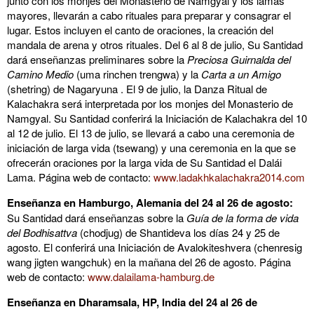
junto con los monjes del Monasterio de Namgyal y los lamas
mayores, llevarán a cabo rituales para preparar y consagrar el
lugar. Estos incluyen el canto de oraciones, la creación del
mandala de arena y otros rituales. Del 6 al 8 de julio, Su Santidad
dará enseñanzas preliminares sobre la
Preciosa Guirnalda del
Camino Medio
(uma rinchen trengwa) y la
Carta a un Amigo
(shetring) de Nagaryuna . El 9 de julio, la Danza Ritual de
Kalachakra será interpretada por los monjes del Monasterio de
Namgyal. Su Santidad conferirá la Iniciación de Kalachakra del 10
al 12 de julio. El 13 de julio, se llevará a cabo una ceremonia de
iniciación de larga vida (tsewang) y una ceremonia en la que se
ofrecerán oraciones por la larga vida de Su Santidad el Dalái
Lama. Página web de contacto:
www.ladakhkalachakra2014.com
Enseñanza en Hamburgo, Alemania del 24 al 26 de agosto:
Su Santidad dará enseñanzas sobre la
Guía de la forma de vida
del Bodhisattva
(chodjug) de Shantideva los días 24 y 25 de
agosto. El conferirá una Iniciación de Avalokiteshvera (chenresig
wang jigten wangchuk) en la mañana del 26 de agosto. Página
web de contacto:
www.dalailama-hamburg.de
Enseñanza en Dharamsala, HP, India del 24 al 26 de