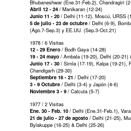
Bhubaneshwar (Ene.31-Feb.2), Chandragiri (2
/ Manikaran (12-24)
Abril 12 - 24
/ Delhi (11-12), Moscú, URSS (1
Junio 11 - 20
/ Delhi (6-9), Bomb
5 de julio - 23 de octubre
(Ago.7-Sep.3) y EE.UU. (Sep.3-Oct.21)
1978 / 6 Visitas
/ Bodh Gaya (14-28)
12 - 29 Enero
/ Ambala (19-20), Delhi (20-21)
19 - 24 mayo
/ Simla (17-19), Kalpa (19-21), 
Junio 17 - 30
Chandigarh (29-30)
/ Delhi (17-20)
Septiembre 16 - 21
/ Delhi (3-4) y Japón (4-6)
3 - 9 Octubre
/ Calcuta (5-7)
Noviembre 3 - 9
1977 / 2 Visitas
/ Delhi (Ene.31-Feb.1), Var
Ene. 30 - Feb. 10
/ Delhi (21-25), Mun
21 de julio - 27 de agosto
Bylakuppe (16-25) & Delhi (25-26)