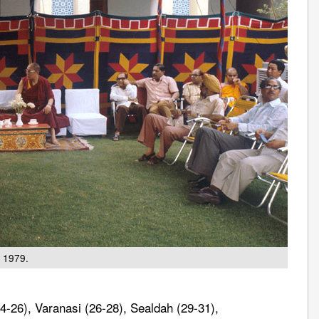
e 1979.
24-26), Varanasi (26-28), Sealdah (29-31),