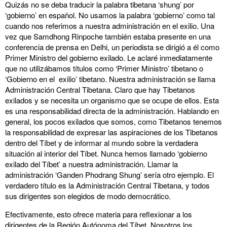
Quizás no se deba traducir la palabra tibetana ‘shung’ por
‘gobierno’ en español. No usamos la palabra ‘gobierno’ como tal
cuando nos referimos a nuestra administración en el exilio. Una
vez que Samdhong Rinpoche también estaba presente en una
conferencia de prensa en Delhi, un periodista se dirigió a él como
Primer Ministro del gobierno exilado. Le aclaré inmediatamente
que no utilizábamos títulos como ‘Primer Ministro’ tibetano o
‘Gobierno en el exilio’ tibetano. Nuestra administración se llama
Administración Central Tibetana. Claro que hay Tibetanos
exilados y se necesita un organismo que se ocupe de ellos. Esta
es una responsabilidad directa de la administración. Hablando en
general, los pocos exilados que somos, como Tibetanos tenemos
la responsabilidad de expresar las aspiraciones de los Tibetanos
dentro del Tíbet y de informar al mundo sobre la verdadera
situación al interior del Tíbet. Nunca hemos llamado ‘gobierno
exilado del Tíbet’ a nuestra administración. Llamar la
administración ‘Ganden Phodrang Shung’ sería otro ejemplo. El
verdadero título es la Administración Central Tibetana, y todos
sus dirigentes son elegidos de modo democrático.
Efectivamente, esto ofrece materia para reflexionar a los
dirigentes de la Región Autónoma del Tíbet. Nosotros los