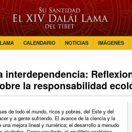
 LAMA
CALENDARIO
NOTICIAS
IMÁGENES
la interdependencia: Reflexio
obre la responsabilidad ecol
ses de todo el mundo, ricos y pobres, del Este y del
acer y a gente sufriendo. El avance de la ciencia y la
 una mejora lineal y numérica; el desarrollo a menudo
 ciudades. Como resultado, el equilibrio ecológico —