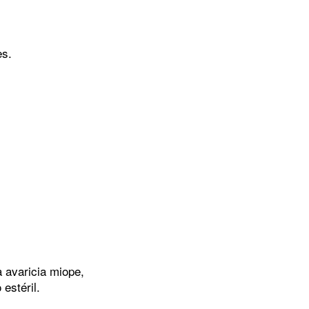
es.
 avaricia miope,
 estéril.