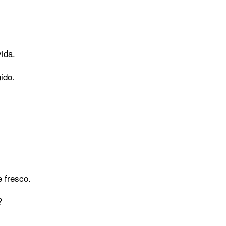
vida.
ido.
s
e fresco.
?