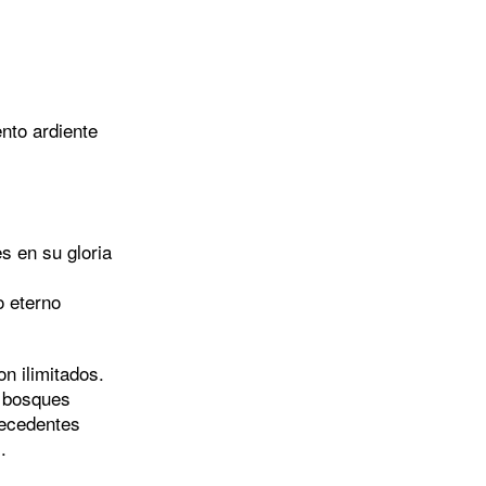
ento ardiente
s en su gloria
o eterno
on ilimitados.
s bosques
recedentes
.